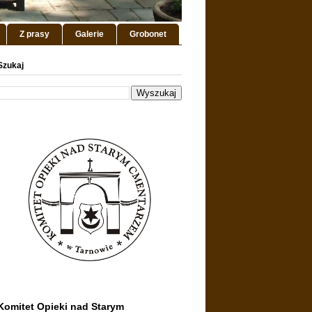
Z prasy
Galerie
Grobonet
Szukaj
Komitet Opieki nad Starym