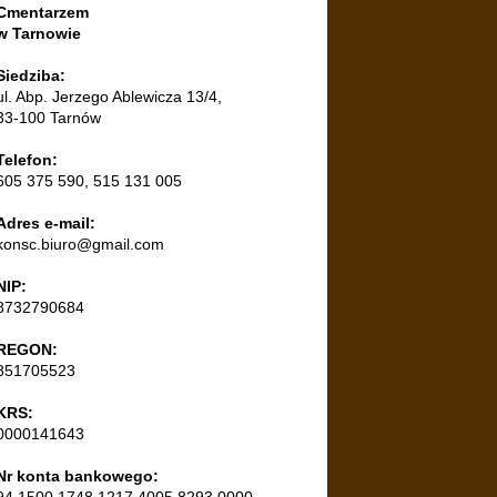
Cmentarzem
w Tarnowie
Siedziba:
ul. Abp. Jerzego Ablewicza 13/4,
33-100 Tarnów
Telefon:
605 375 590, 515 131 005
Adres e-mail:
konsc.biuro@gmail.com
NIP:
8732790684
REGON:
851705523
KRS:
0000141643
Nr konta bankowego:
94 1500 1748 1217 4005 8293 0000