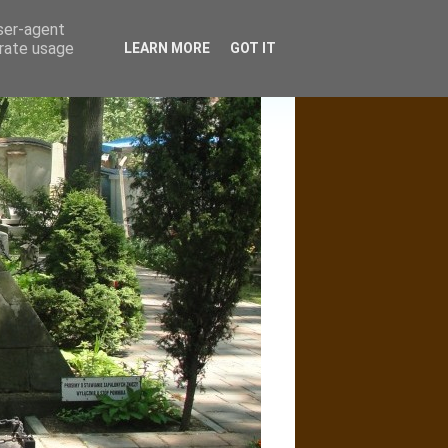
user-agent
erate usage
LEARN MORE
GOT IT