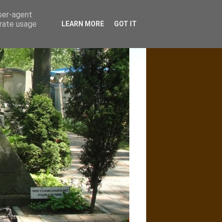
user-agent
erate usage
LEARN MORE
GOT IT