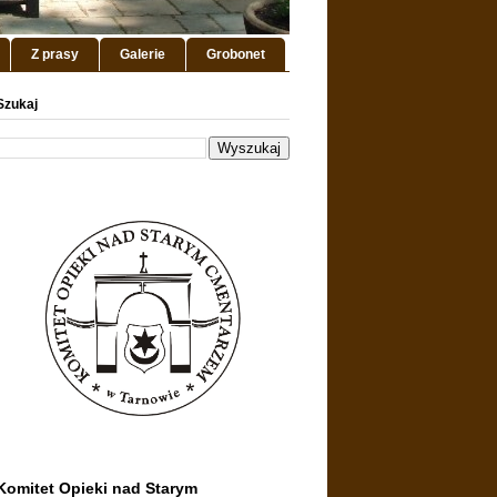
Z prasy
Galerie
Grobonet
Szukaj
Komitet Opieki nad Starym