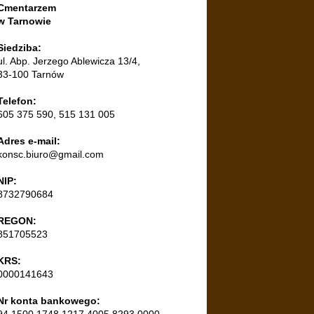
Cmentarzem
w Tarnowie
Siedziba:
ul. Abp. Jerzego Ablewicza 13/4,
33-100 Tarnów
Telefon:
605 375 590, 515 131 005
Adres e-mail:
konsc.biuro@gmail.com
NIP:
8732790684
REGON:
851705523
KRS:
0000141643
Nr konta bankowego:
94 1500 1748 1217 4005 8293 0000